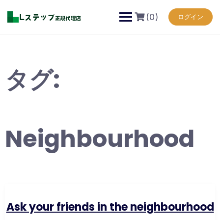
Skip
to
(0)
ログイン
content
タグ:
Neighbourhood
Ask your friends in the neighbourhood