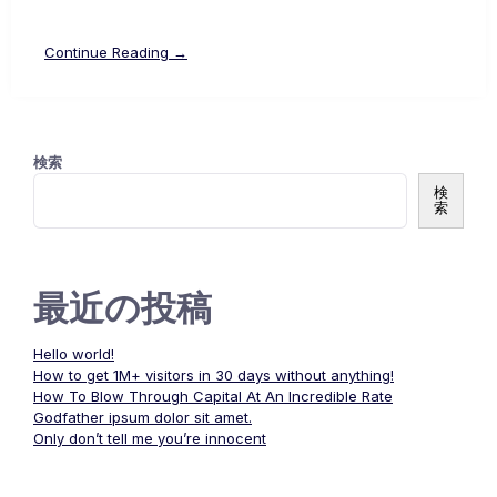
Continue Reading →
検索
検
索
最近の投稿
Hello world!
How to get 1M+ visitors in 30 days without anything!
How To Blow Through Capital At An Incredible Rate
Godfather ipsum dolor sit amet.
Only don’t tell me you’re innocent