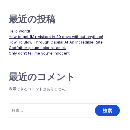
最近の投稿
Hello world!
How to get 1M+ visitors in 30 days without anything!
How To Blow Through Capital At An Incredible Rate
Godfather ipsum dolor sit amet.
Only don’t tell me you’re innocent
最近のコメント
表示できるコメントはありません。
検
索: