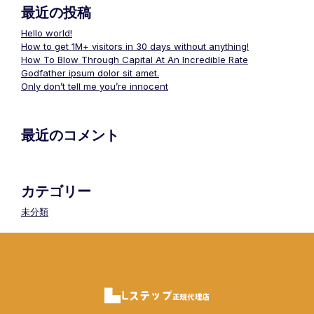
最近の投稿
Hello world!
How to get 1M+ visitors in 30 days without anything!
How To Blow Through Capital At An Incredible Rate
Godfather ipsum dolor sit amet.
Only don’t tell me you’re innocent
最近のコメント
カテゴリー
未分類