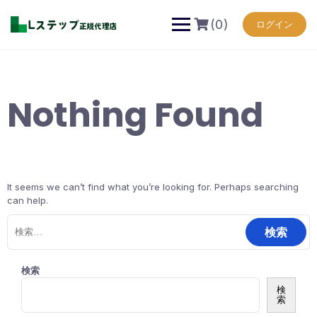
Skip
to
(0)
ログイン
content
Nothing Found
It seems we can’t find what you’re looking for. Perhaps searching
can help.
検
索:
検索
検
索